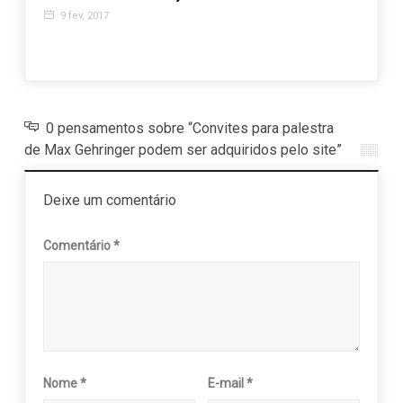
Valin
9 fev, 2017
3 ja
0 pensamentos sobre “Convites para palestra
de Max Gehringer podem ser adquiridos pelo site”
Deixe um comentário
Comentário
*
Nome
*
E-mail
*