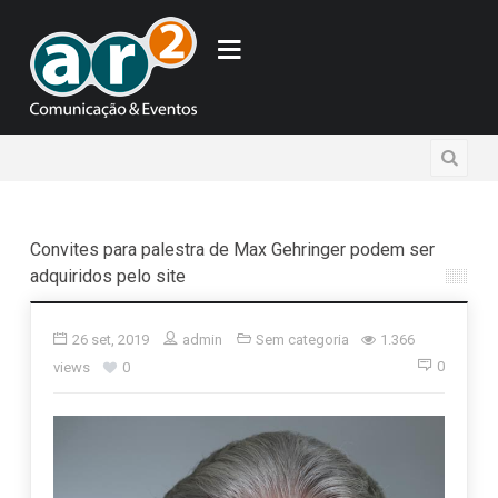
Convites para palestra de Max Gehringer podem ser
adquiridos pelo site
26 set, 2019
admin
Sem categoria
1.366
0
views
0