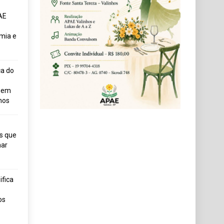
AE
mia e
ça do
uem
hos
s que
ar
fica
os