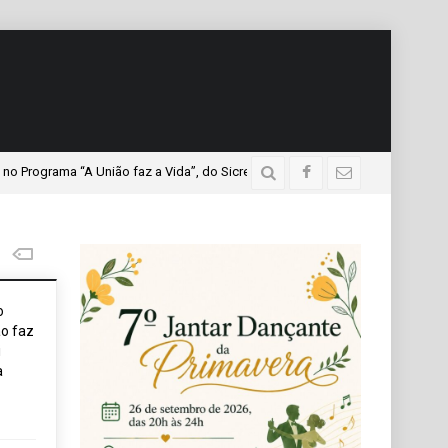
ma “A União faz a Vida”, do Sicredi Iguaçu, que teve a presença de mais de 
o
o faz
i
a