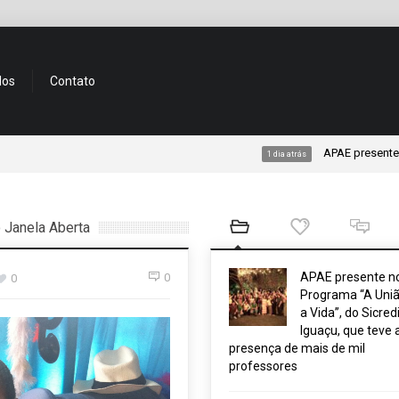
dos
Contato
APAE presente no Progra
1 dia atrás
 Janela Aberta
APAE presente n
0
0
Programa “A Uniã
a Vida”, do Sicred
Iguaçu, que teve 
presença de mais de mil
professores