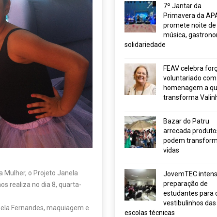
7º Jantar da
Primavera da AP
promete noite de
música, gastrono
solidariedade
FEAV celebra for
voluntariado com
homenagem a q
transforma Valin
Bazar do Patru
arrecada produto
podem transform
vidas
 Mulher, o Projeto Janela
JovemTEC intensi
preparação de
s realiza no dia 8, quarta-
estudantes para 
vestibulinhos das
bela Fernandes, maquiagem e
escolas técnicas