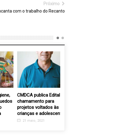
Próximo
ncanta com o trabalho do Recanto
CMDCA publica Edital de
Santa Casa de Valinhos
Recanto 
s
chamamento para
equipa a UTI com
convida 
projetos voltados às
Bombas de infusão de
Carneiro
crianças e adolescentes
dietas da Nestlé
16 abr, 2
21 maio, 2021
2 abr, 2022