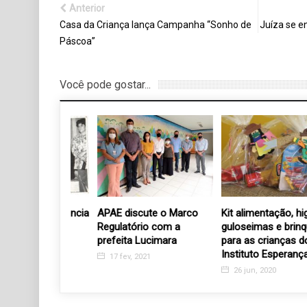
Anterior
Casa da Criança lança Campanha “Sonho de
Juíza se e
Páscoa”
Você pode gostar...
hos reverencia
APAE discute o Marco
Kit alimentação, higiene,
dor Padre
Regulatório com a
guloseimas e brinquedo
prefeita Lucimara
para as crianças do
Instituto Esperança
17 fev, 2021
26 jun, 2020