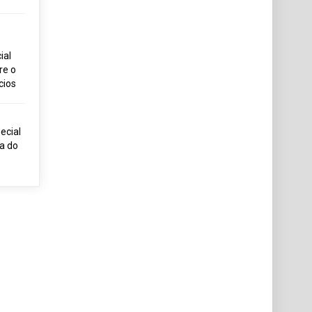
ial
re o
cios
ecial
ia do