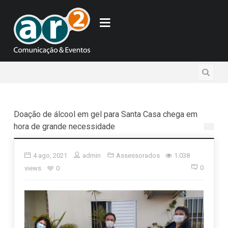
Doação de álcool em gel para Santa Casa chega em
hora de grande necessidade
4 ago, 2021
admin
Assessorados
1.038
0
views
0