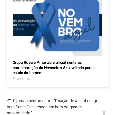
Grupo Rosa e Amor abre oficialmente as
Presi
comemoraçõs do Novembro Azul voltado para a
receb
saúde do homem
Velhi
3 nov, 2025
14 j
0 pensamentos sobre “Doação de álcool em gel
para Santa Casa chega em hora de grande
necessidade”