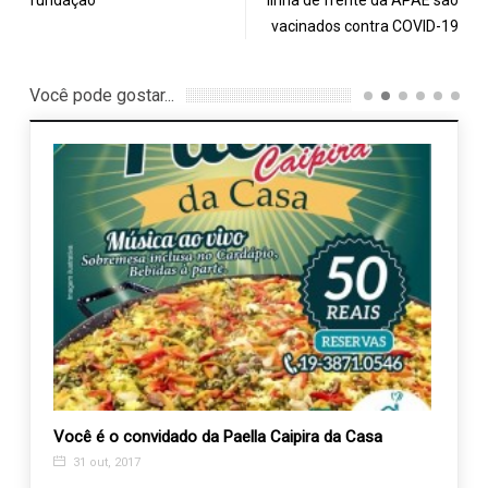
fundação
linha de frente da APAE são
vacinados contra COVID-19
Você pode gostar...
ita
Você é o convidado da Paella Caipira da Casa
Pales
entid
31 out, 2017
8 de