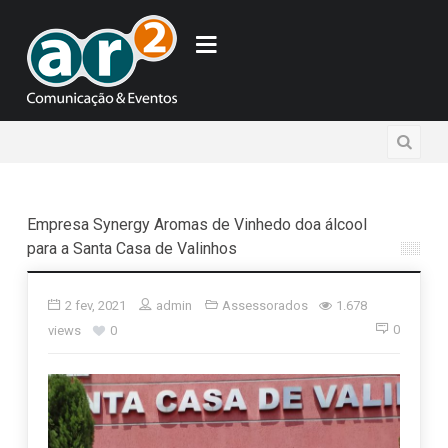
Empresa Synergy Aromas de Vinhedo doa álcool
para a Santa Casa de Valinhos
2 fev, 2021
admin
Assessorados
1.678
0
views
0