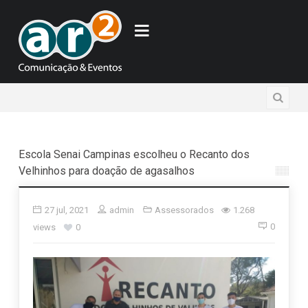
Escola Senai Campinas escolheu o Recanto dos
Velhinhos para doação de agasalhos
27 jul, 2021
admin
Assessorados
1.268
0
views
0