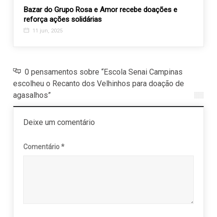
SI em
Bazar do Grupo Rosa e Amor recebe doações e
1º Pe
reforça ações solidárias
da ci
11 jun, 2025
17 d
0 pensamentos sobre “Escola Senai Campinas
escolheu o Recanto dos Velhinhos para doação de
agasalhos”
Deixe um comentário
Comentário
*