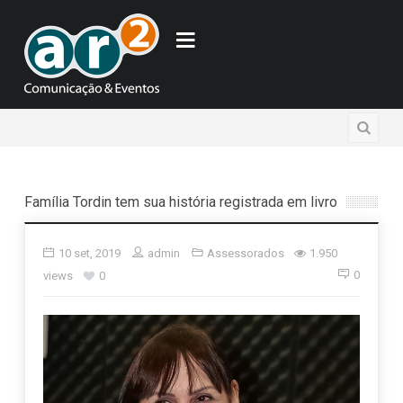
Família Tordin tem sua história registrada em livro
10 set, 2019
admin
Assessorados
1.950
0
views
0