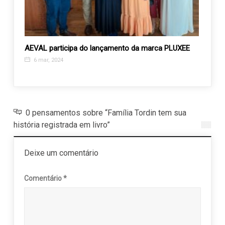
ro de
AEVAL participa do lançamento da marca PLUXEE
Recan
Expos
6 mar, 2024
12 j
0 pensamentos sobre “Família Tordin tem sua
história registrada em livro”
Deixe um comentário
Comentário
*