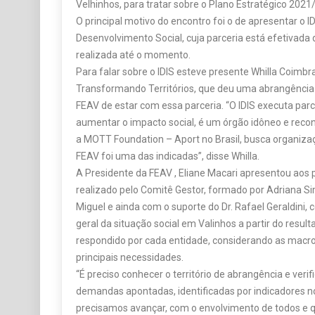
Velhinhos, para tratar sobre o Plano Estratégico 2021
O principal motivo do encontro foi o de apresentar o IDI
Desenvolvimento Social, cuja parceria está efetivada 
realizada até o momento.
Para falar sobre o IDIS esteve presente Whilla Coim
Transformando Territórios, que deu uma abrangência 
FEAV de estar com essa parceria. “O IDIS executa parc
aumentar o impacto social, é um órgão idôneo e reco
a MOTT Foundation – Aport no Brasil, busca organiza
FEAV foi uma das indicadas”, disse Whilla.
A Presidente da FEAV , Eliane Macari apresentou aos
realizado pelo Comitê Gestor, formado por Adriana Si
Miguel e ainda com o suporte do Dr. Rafael Geraldini,
geral da situação social em Valinhos a partir do resul
respondido por cada entidade, considerando as macr
principais necessidades.
“É preciso conhecer o território de abrangência e verifi
demandas apontadas, identificadas por indicadores n
precisamos avançar, com o envolvimento de todos e q