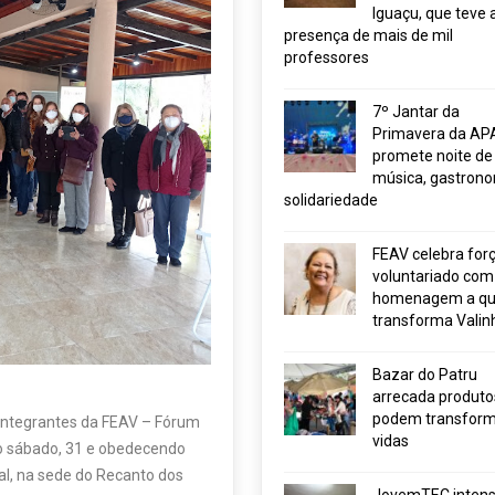
Iguaçu, que teve 
presença de mais de mil
professores
7º Jantar da
Primavera da AP
promete noite de
música, gastrono
solidariedade
FEAV celebra for
voluntariado com
homenagem a q
transforma Valin
Bazar do Patru
arrecada produto
podem transform
integrantes da FEAV – Fórum
vidas
no sábado, 31 e obedecendo
l, na sede do Recanto dos