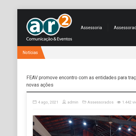
Assessoria
Assessora
Notícias
FEAV promove encontro com as entidades para traça
novas ações
4 ago, 2021
admin
Assessorados
1.442 v