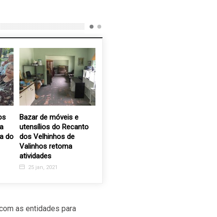
Bazar de móveis e
Recanto dos Velhinhos
Grupo Ro
utensílios do Recanto
precisa de fraldas
participa
do
dos Velhinhos de
geriátricas
Congress
Valinhos retoma
Juntos C
1 mar, 2023
atividades
14 ago, 
25 jan, 2021
com as entidades para