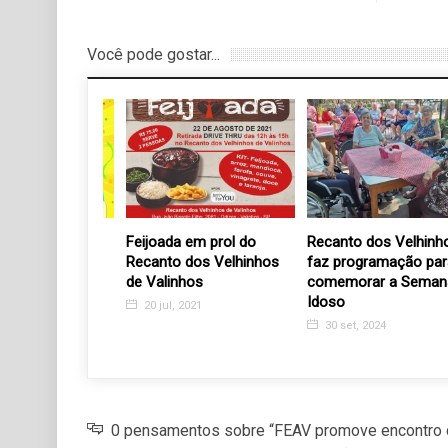
Você pode gostar...
o Instituto
Feijoada em prol do
Recanto dos Velhinhos
e o Grito de
Recanto dos Velhinhos
faz programação para
de Valinhos
comemorar a Semana 
Idoso
20
20 jul, 2021
30 set, 2024
0 pensamentos sobre “FEAV promove encontro 