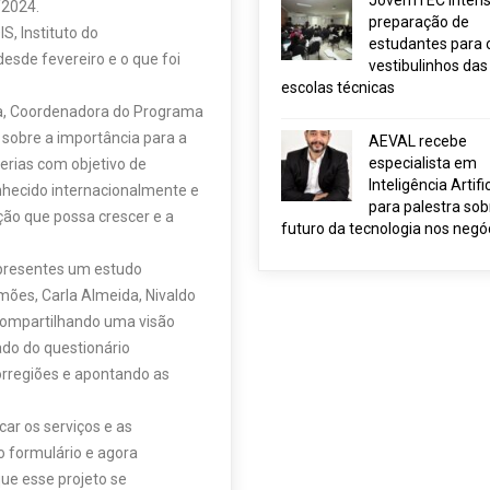
JovemTEC intensi
/2024.
preparação de
S, Instituto do
estudantes para 
desde fevereiro e o que foi
vestibulinhos das
escolas técnicas
bra, Coordenadora do Programa
sobre a importância para a
AEVAL recebe
especialista em
erias com objetivo de
Inteligência Artific
nhecido internacionalmente e
para palestra sob
ção que possa crescer e a
futuro da tecnologia nos negó
 presentes um estudo
mões, Carla Almeida, Nivaldo
 compartilhando uma visão
tado do questionário
orregiões e apontando as
car os serviços e as
o formulário e agora
ue esse projeto se