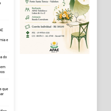
a
AE
mia e
ça do
uem
hos
s que
ar