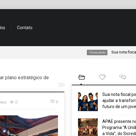
dos
Contato
Sua nota fiscal pode aj
7 horas atrás
r plano estratégico de
Sua nota fiscal p
ajudar a transfor
0
iews
0
futuro de um jov
APAE presente n
Programa “A Uniã
a Vida”, do Sicred