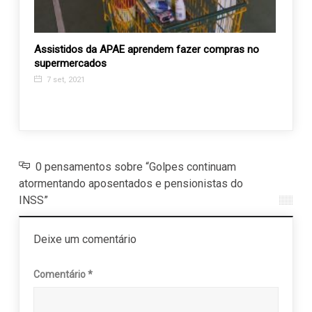
Assistidos da APAE aprendem fazer compras no
Comem
ans
supermercados
terá 
7 set, 2021
18 s
0 pensamentos sobre “Golpes continuam
atormentando aposentados e pensionistas do
INSS”
Deixe um comentário
Comentário
*