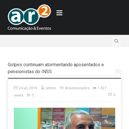
Golpes continuam atormentando aposentados e
pensionistas do INSS
24 jul, 2019
admin
Assessorados
1.927
0
views
0