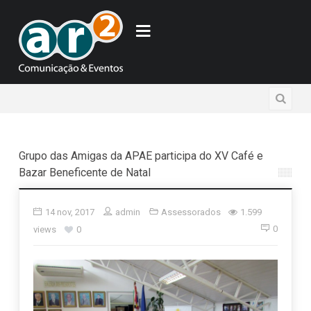
Grupo das Amigas da APAE participa do XV Café e
Bazar Beneficente de Natal
14 nov, 2017
admin
Assessorados
1.599
0
views
0