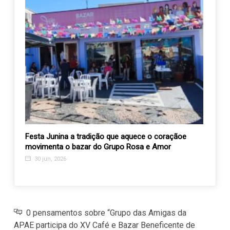
 INSS
Festa Junina a tradição que aquece o coraçãoe
Últim
movimenta o bazar do Grupo Rosa e Amor
21 d
30 jun, 2026
0 pensamentos sobre “Grupo das Amigas da
APAE participa do XV Café e Bazar Beneficente de