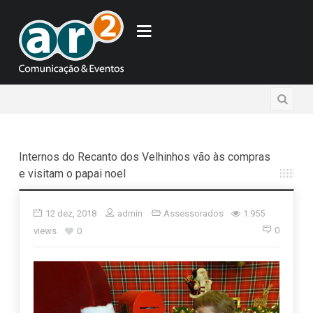
Internos do Recanto dos Velhinhos vão às compras
e visitam o papai noel
12 dez, 2018
admin
Assessorados
1.955
0
views
0