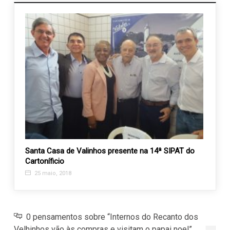
Santa Casa de Valinhos presente na 14ª SIPAT do
Deput
Cartoníficio
Santa
25 maio, 2018
29 j
0 pensamentos sobre “Internos do Recanto dos
Velhinhos vão às compras e visitam o papai noel”