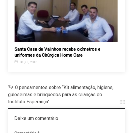
 de
Santa Casa de Valinhos recebe oxímetros e
Entid
uniformes da Cirúrgica Home Care
prefei
31 jul, 2018
19 m
0 pensamentos sobre “Kit alimentação, higiene,
guloseimas e brinquedos para as crianças do
Instituto Esperança”
Deixe um comentário