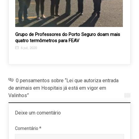
Grupo de Professores do Porto Seguro doam mais
Rosa 
quatro termômetros para FEAV
autom
a ent
6 jul, 2020
20 j
0 pensamentos sobre “Lei que autoriza entrada
de animais em Hospitais já está em vigor em
Valinhos”
Deixe um comentário
Comentário
*