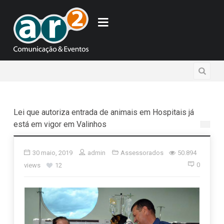
Lei que autoriza entrada de animais em Hospitais já
está em vigor em Valinhos
30 maio, 2019
admin
Assessorados
50.894
0
views
12