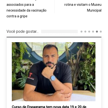
associados para a
rotina e visitam o Museu
necessidade da vacinação
Municipal
contra a gripe
Você pode gostar...
 será
Curso de Eneagrama tem nova data 19 e 20 de
Xô De