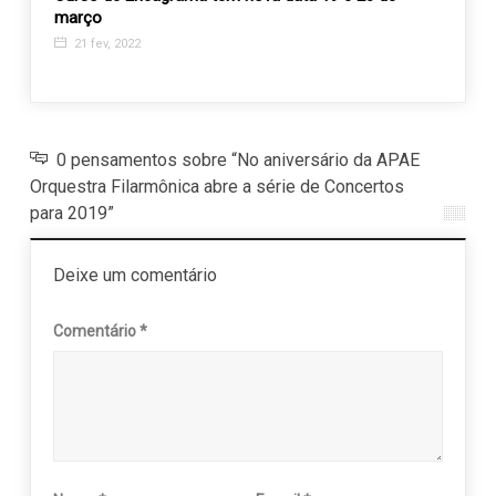
março
8 de
21 fev, 2022
0 pensamentos sobre “No aniversário da APAE
Orquestra Filarmônica abre a série de Concertos
para 2019”
Deixe um comentário
Comentário
*