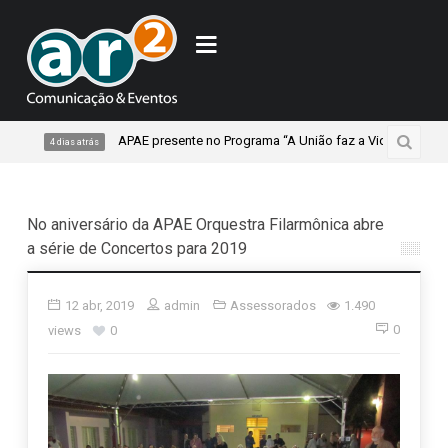
APAE presente no Programa “A União faz a Vida”, do Sicredi Igua
4 dias atrás
No aniversário da APAE Orquestra Filarmônica abre
a série de Concertos para 2019
12 abr, 2019
admin
Assessorados
1.490
0
views
0