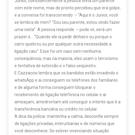
Junior, coincidentemente a pessoa tinha um parente
com este nome, mas de pronto percebeu que era golpe,
e a conversa foi transcorrendo: – “Aqui é o Junior, você
se lembra de mim? “Sou seu parente, estou vindo fazer
uma visita”. A pessoa responde: – pode vir, será um
prazer e… “Quando ele ia pedir dinheiro ou porque o
carro quebrou ou por qualquer outra necessidade a
ligação caiu”. Esse foi um caso sem nenhuma
conseqüência, mas na maioria, eles usam o terrorismo
e tentativa de extorsão e o falso seqüestro.
E Cazzaccio lembra que os bandidos estão invadindo o
whatsApp e ai conseguem os telefones dos familiares
e de alguma forma conseguem bloquear o
recebimento de ligação telefônica no celular e aí
ameaçam, amedrontam até conseguir o intento que é a
transferência bancária ou crédito no celular.
A dica da polícia: mantenha a calma, desconfie sempre
de ligações privadas, interurbanas e de números que
você desconhece. Se estiver vivenciando situação