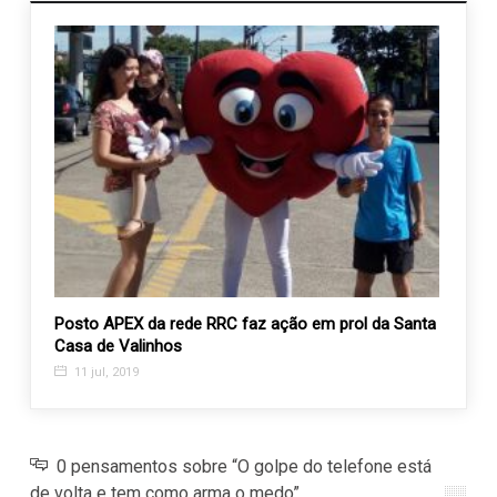
canto
Posto APEX da rede RRC faz ação em prol da Santa
AEVAL
Casa de Valinhos
merca
11 jul, 2019
1 ma
0 pensamentos sobre “O golpe do telefone está
de volta e tem como arma o medo”