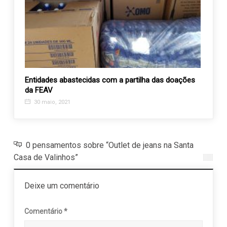
l
Entidades abastecidas com a partilha das doações
Asseru
da FEAV
veget
30 maio, 2021
10 j
0 pensamentos sobre “Outlet de jeans na Santa
Casa de Valinhos”
Deixe um comentário
Comentário
*