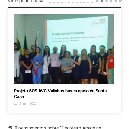
Você pode gostar...
o
Projeto SOS AVC Valinhos busca apoio da Santa
Assoc
Casa
Otorri
3 mar, 2025
24 j
0 pensamentos sobre “Pacoteiro Amigo no