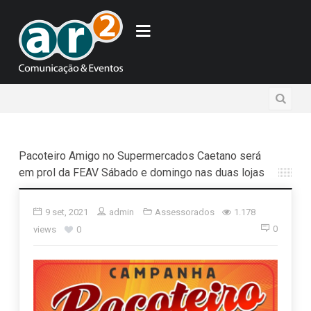
Pacoteiro Amigo no Supermercados Caetano será
em prol da FEAV Sábado e domingo nas duas lojas
9 set, 2021
admin
Assessorados
1.178
0
views
0