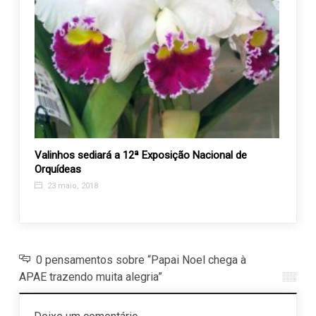
ojeto
Valinhos sediará a 12ª Exposição Nacional de
FEAV 
Orquídeas
Desen
as en
23 maio, 2018
19 m
0 pensamentos sobre “Papai Noel chega à
APAE trazendo muita alegria”