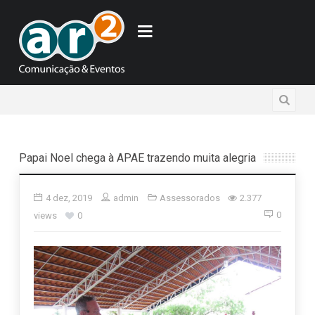
Papai Noel chega à APAE trazendo muita alegria
4 dez, 2019
admin
Assessorados
2.377
0
views
0