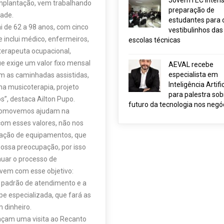
JovemTEC intensi
implantação, vem trabalhando
preparação de
dade.
estudantes para 
i de 62 a 98 anos, com cinco
vestibulinhos das
e inclui médico, enfermeiros,
escolas técnicas
, terapeuta ocupacional,
e exige um valor fixo mensal
AEVAL recebe
especialista em
em as caminhadas assistidas,
Inteligência Artific
a musicoterapia, projeto
para palestra sob
s”, destaca Ailton Pupo.
futuro da tecnologia nos negó
 promovemos ajudam na
om esses valores, não nos
zação de equipamentos, que
nossa preocupação, por isso
uar o processo de
 vem com esse objetivo:
 padrão de atendimento e a
 especializada, que fará as
 dinheiro.
façam uma visita ao Recanto