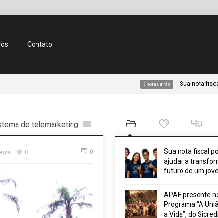
dos
Contato
Sua nota fiscal pode aj
7 horas atrás
istema de telemarketing
Sua nota fiscal p
0
iews
0
ajudar a transfor
futuro de um jov
APAE presente n
Programa “A Uniã
a Vida”, do Sicred