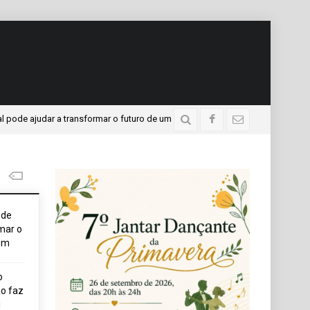
udar a transformar o futuro de um jovem
APAE presente 
2 dias atrás
ode
mar o
em
o
o faz
i