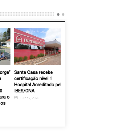
e”
Santa Casa recebe
Entrega do Kit “Correndo
Mais um 
certificação nível 1
pela Saúde” será na FAV
Rattis fa
Hospital Acreditado pelo
– Faculdade de Valinhos
da Santa
IBES/ONA
Valinhos
9 out, 2019
 o
10 nov, 2020
26 ago, 