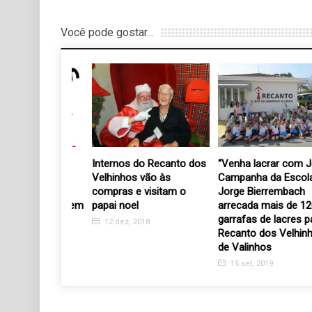
Você pode gostar...
do em alta:
Internos do Recanto dos
“Venha lacrar com Jorg
Valinhos
Velhinhos vão às
Campanha da Escola
eúne
compras e visitam o
Jorge Bierrembach
ades para quem
papai noel
arrecada mais de 120
formar vidas
garrafas de lacres para
12 dez, 2018
Recanto dos Velhinhos
6
de Valinhos
15 set, 2019