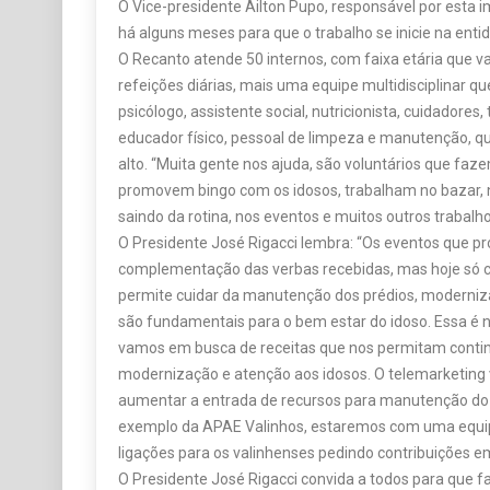
O Vice-presidente Ailton Pupo, responsável por esta 
há alguns meses para que o trabalho se inicie na enti
O Recanto atende 50 internos, com faixa etária que va
refeições diárias, mais uma equipe multidisciplinar qu
psicólogo, assistente social, nutricionista, cuidadores
educador físico, pessoal de limpeza e manutenção, qu
alto. “Muita gente nos ajuda, são voluntários que faz
promovem bingo com os idosos, trabalham no bazar, n
saindo da rotina, nos eventos e muitos outros trabalho
O Presidente José Rigacci lembra: “Os eventos que
complementação das verbas recebidas, mas hoje só c
permite cuidar da manutenção dos prédios, moderni
são fundamentais para o bem estar do idoso. Essa é 
vamos em busca de receitas que nos permitam contin
modernização e atenção aos idosos. O telemarketing
aumentar a entrada de recursos para manutenção do
exemplo da APAE Valinhos, estaremos com uma equipe
ligações para os valinhenses pedindo contribuições em
O Presidente José Rigacci convida a todos para que 