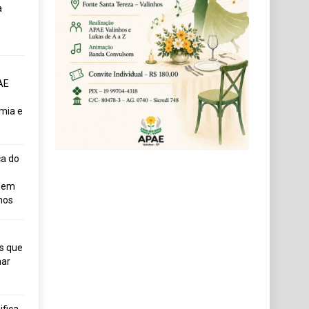
a
AE
mia e
ça do
uem
hos
s que
ar