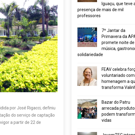
Iguaçu, que teve 
presença de mais de mil
professores
7º Jantar da
Primavera da AP
promete noite de
música, gastrono
solidariedade
FEAV celebra for
voluntariado com
homenagem a q
transforma Valin
Bazar do Patru
dida por José Rigacci, definiu
arrecada produto
podem transform
tação do serviço de captação
vidas
igor a partir de 22 de