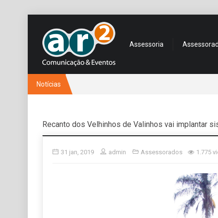
Assessoria
Assessora
Notícias
Recanto dos Velhinhos de Valinhos vai implantar s
31 jan, 2019
admin
Assessorados
1.775 v