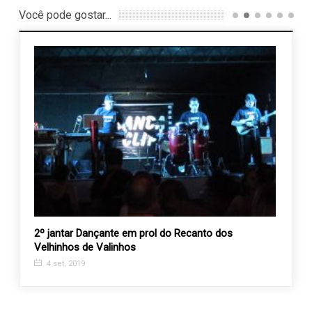
Você pode gostar...
 da
2º jantar Dançante em prol do Recanto dos
Proje
Velhinhos de Valinhos
cuida
4 set, 2019
9 ma