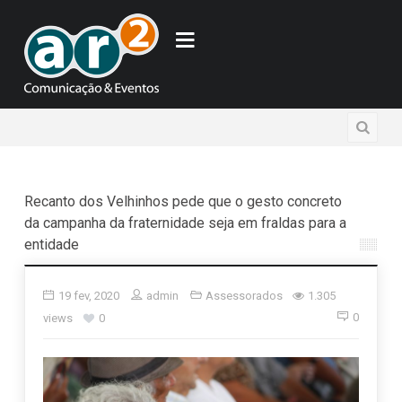
Recanto dos Velhinhos pede que o gesto concreto
da campanha da fraternidade seja em fraldas para a
entidade
19 fev, 2020
admin
Assessorados
1.305
0
views
0