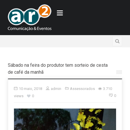
Sábado na feira do produtor tem sorteio de cesta
de café da manhã
10 maio, 2018
admin
Assessorados
3.710
0
views
0