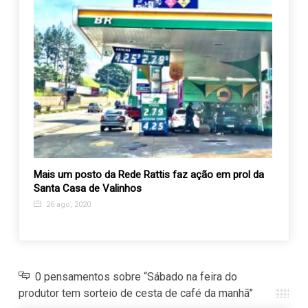
 e
Mais um posto da Rede Rattis faz ação em prol da
Fórum
ontos
Santa Casa de Valinhos
o cená
26 ago, 2020
8 no
0 pensamentos sobre “Sábado na feira do
produtor tem sorteio de cesta de café da manhã”