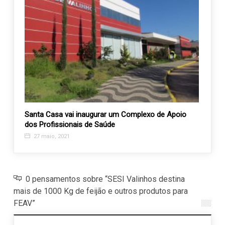
Santa Casa vai inaugurar um Complexo de Apoio
Banco 
dos Profissionais de Saúde
Casa
27 maio, 2021
12 j
0 pensamentos sobre “SESI Valinhos destina
mais de 1000 Kg de feijão e outros produtos para
FEAV”