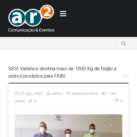
SESI Valinhos destina mais de 1000 Kg de feijão e
outros produtos para FEAV
31 ago, 2020
admin
Assessorados
1.180
0
views
0