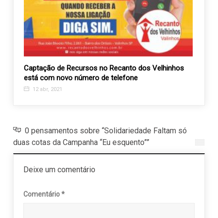
nta a
Captação de Recursos no Recanto dos Velhinhos
Atend
está com novo número de telefone
norma
12 abr, 2021
27 n
0 pensamentos sobre “Solidariedade Faltam só
duas cotas da Campanha “Eu esquento””
Deixe um comentário
Comentário
*