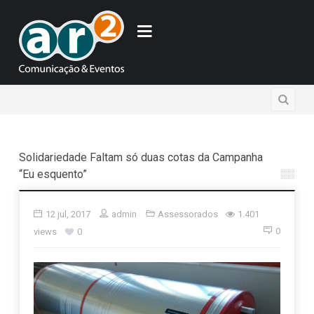
Solidariedade Faltam só duas cotas da Campanha
“Eu esquento”
12 jul, 2017
admin
Assessorados
1.401
0
views
0