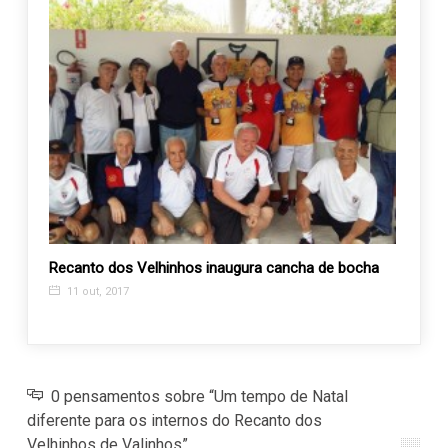
Recanto dos Velhinhos inaugura cancha de bocha
Uma bo
APAE 
11 out, 2017
30 m
0 pensamentos sobre “Um tempo de Natal
diferente para os internos do Recanto dos
Velhinhos de Valinhos”