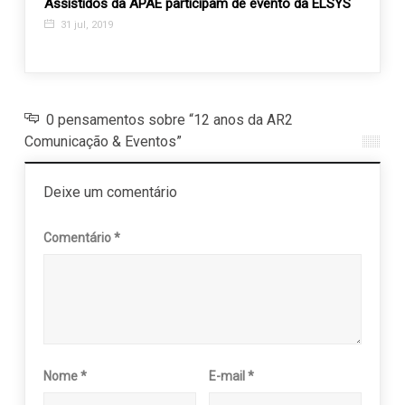
ão,
Assistidos da APAE participam de evento da ELSYS
Jovem 
music
31 jul, 2019
21 j
0 pensamentos sobre “12 anos da AR2
Comunicação & Eventos”
Deixe um comentário
Comentário
*
Nome
*
E-mail
*