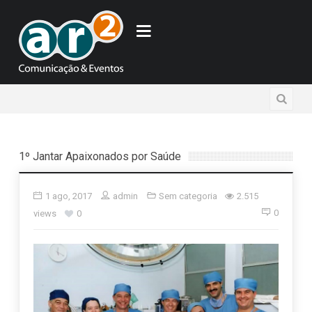
1º Jantar Apaixonados por Saúde
1 ago, 2017
admin
Sem categoria
2.515
0
views
0