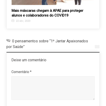
o
Mais máscaras chegam à APAE para proteger
Assis
alunos e colaboradores do COVID19
5 se
22 abr, 2020
0 pensamentos sobre “1º Jantar Apaixonados
por Saúde”
Deixe um comentário
Comentário
*