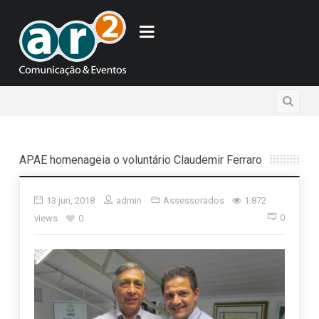
APAE homenageia o voluntário Claudemir Ferraro
13 jun, 2018
admin
Assessorados
1.872
0
views
0