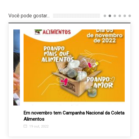
Você pode gostar...
Em novembro tem Campanha Nacional da Coleta de
Novo 
Alimentos
funci
19 out, 2022
15 a