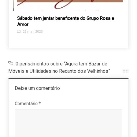
Sábado tem jantar beneficente do Grupo Rosa e
Assoc
Amor
impul
parce
23 mar, 2023
12 s
0 pensamentos sobre “Agora tem Bazar de
Móveis e Utilidades no Recanto dos Velhinhos”
Deixe um comentário
Comentário
*