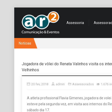
Assessoria
Assessora
Notícias
Jogadora de vôlei do Renata Valinhos visita os int
Velhinhos
20 fev, 2018
admin
Assessorados
1.676 v
A atleta profissional Flavia Gimenes, jogadora de vole
esteve pela segunda vez, em visita aos internos do R
sábado dia 17.