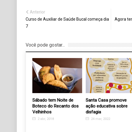
Anterior
Curso de Auxiliar de Saúde Bucal começa dia
Agora te
7
Você pode gostar...
rodutor faz
Sábado tem Noite de
Santa Casa promove
ga de
Boteco do Recanto dos
ação educativa sobre
para o
Velhinhos
disfagia
os Velhinhos
2 abr, 2018
24 mar, 2022
2