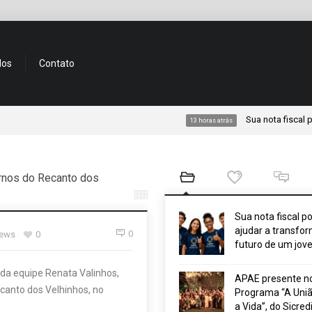
dos
Contato
Sua nota fiscal pode a
13 horas atrás
ernos do Recanto dos
Sua nota fiscal p
ajudar a transfor
0
iews
0
futuro de um jov
i da equipe Renata Valinhos,
APAE presente n
ecanto dos Velhinhos, no
Programa “A Uniã
a Vida”, do Sicred