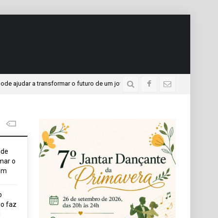
judar a transformar o futuro de um jovem
APAE presente
3 dias atrás
ode
mar o
em
o
o faz
i