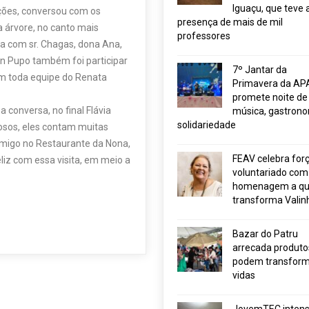
Iguaçu, que teve 
ações, conversou com os
presença de mais de mil
 árvore, no canto mais
professores
a com sr. Chagas, dona Ana,
on Pupo também foi participar
7º Jantar da
om toda equipe do Renata
Primavera da AP
promete noite de
 conversa, no final Flávia
música, gastrono
solidariedade
dosos, eles contam muitas
omigo no Restaurante da Nona,
FEAV celebra for
liz com essa visita, em meio a
voluntariado com
homenagem a q
transforma Valin
Bazar do Patru
arrecada produto
podem transform
vidas