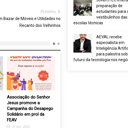
JovemTEC intensi
preparação de
estudantes para 
Próximo
vestibulinhos das
m Bazar de Móveis e Utilidades no
escolas técnicas
Recanto dos Velhinhos
AEVAL recebe
especialista em
Inteligência Artific
para palestra sob
futuro da tecnologia nos negó
Associação do Senhor
Representantes das
Roson a
Jesus promove a
Santas Casas discutem
presidên
Campanha do Desapego
os caminhos para a
Valinhos
Solidário em prol da
Saúde no Brasil
4 jan, 20
FEAV
17 ago, 2017
21 jun, 2022