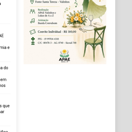
a
AE
mia e
ça do
uem
hos
s que
ar