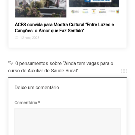
ra a
ACES convida para Mostra Cultural “Entre Luzes e
Campa
Canções: o Amor que Faz Sentido”
30 n
12 nov, 2025
0 pensamentos sobre “Ainda tem vagas para o
curso de Auxiliar de Saúde Bucal”
Deixe um comentário
Comentário
*