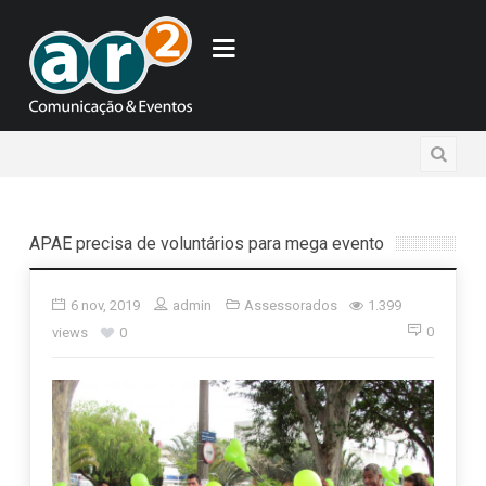
APAE precisa de voluntários para mega evento
6 nov, 2019
admin
Assessorados
1.399
0
views
0