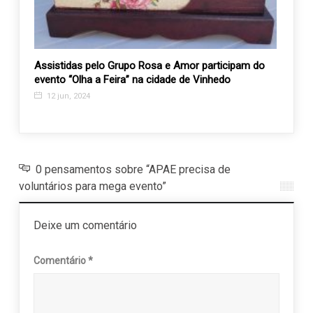
na
Assistidas pelo Grupo Rosa e Amor participam do
AEVAL
evento “Olha a Feira” na cidade de Vinhedo
FEAV
12 jun, 2024
29 a
0 pensamentos sobre “APAE precisa de
voluntários para mega evento”
Deixe um comentário
Comentário
*