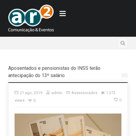
Aposentados e pensionistas do INSS terão
antecipação do 13º salário
21 ago, 2019
admin
Assessorados
1.372
0
views
0