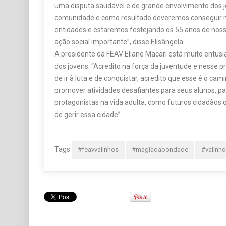
uma disputa saudável e de grande envolvimento dos jo
comunidade e como resultado deveremos conseguir m
entidades e estaremos festejando os 55 anos de noss
ação social importante”, disse Elisângela.
A presidente da FEAV Eliane Macari está muito ent
dos jovens. “Acredito na força da juventude e nesse 
de ir à luta e de conquistar, acredito que esse é o c
promover atividades desafiantes para seus alunos, p
protagonistas na vida adulta, como futuros cidadãos 
de gerir essa cidade”.
Tags
#feavvalinhos
#magiadabondade
#valinh