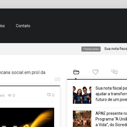
dos
Contato
Sua nota fiscal pode aj
7 horas atrás
cana social em prol da
Sua nota fiscal p
ajudar a transfor
0
ews
0
futuro de um jov
APAE presente n
Programa “A Uniã
a Vida”, do Sicred