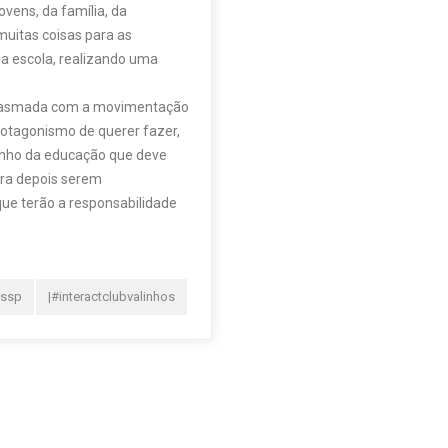
vens, da família, da
uitas coisas para as
a escola, realizando uma
usiasmada com a movimentação
protagonismo de querer fazer,
aminho da educação que deve
ara depois serem
que terão a responsabilidade
ossp
|#interactclubvalinhos