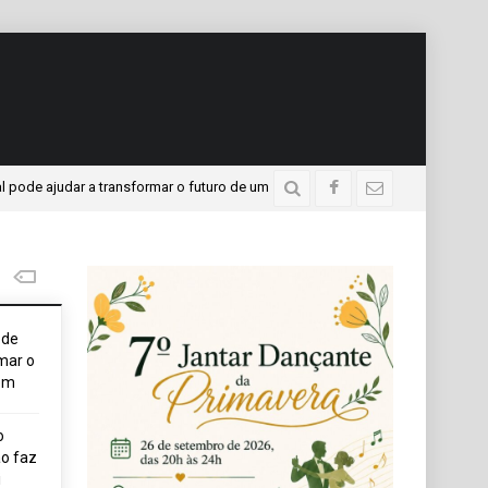
udar a transformar o futuro de um jovem
APAE presente 
2 dias atrás
ode
mar o
em
o
o faz
i