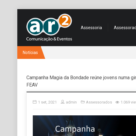
Assessoria
Assessora
Notícias
Campanha Magia da Bondade reúne jovens numa gin
FEAV
1 set, 2021
admin
Assessorados
1.069 vi