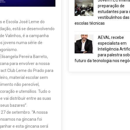
JovemTEC intensi
preparação de
estudantes para 
vestibulinhos das
os e Escola José Leme do
escolas técnicas
dação, está se desenvolvendo
 de Valinhos, é a campanha
AEVAL recebe
os jovens numa série de
especialista em
Inteligência Artific
tagonismo.
para palestra sob
lisangela Pereira Barreto,
futuro da tecnologia nos negó
cana para envolver a nossa
ract Club Leme do Prado para
leiro, material escolar sem
limento não perecível,
coração e utensílios. Tudo o
vai distribuir entre as suas
 seus bazares”.
ia 27 de setembro. “A nossa
ensamos na gincana foi
anhar e esta gincana será