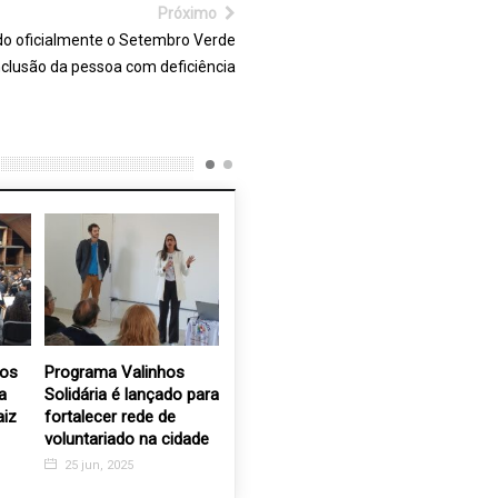
Próximo
o oficialmente o Setembro Verde
nclusão da pessoa com deficiência
Programa Valinhos
Homenagem da Santa
Projeto 
Solidária é lançado para
Casa ao fundador Ozélio
coletou c
fortalecer rede de
Biscardi Neto e ao ex-
toneladas
voluntariado na cidade
provedor José Colucci
2 jul, 20
25 jun, 2025
20 dez, 2020