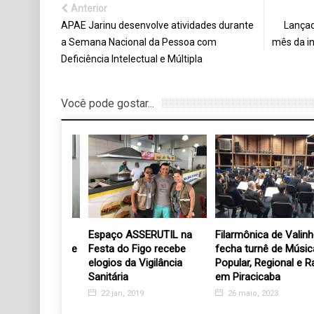
Anterior
APAE Jarinu desenvolve atividades durante
Lançad
a Semana Nacional da Pessoa com
mês da i
Deficiência Intelectual e Múltipla
Você pode gostar...
 segunda o
Espaço ASSERUTIL na
Filarmônica de Valinhos
taliano na sede
Festa do Figo recebe
fecha turnê de Música
elogios da Vigilância
Popular, Regional e Raiz
Sanitária
em Piracicaba
8
22 jan, 2019
26 maio, 2023