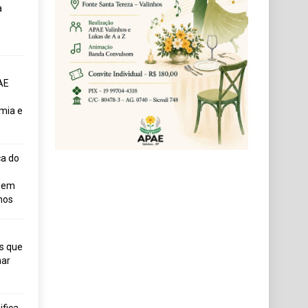
a
AE
mia e
ça do
uem
hos
s que
ar