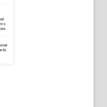
ial
re o
cios
ecial
ia do