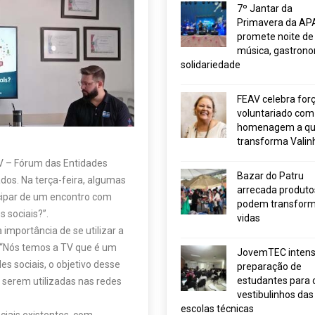
7º Jantar da
Primavera da AP
promete noite de
música, gastrono
solidariedade
FEAV celebra for
voluntariado com
homenagem a q
transforma Valin
V – Fórum das Entidades
Bazar do Patru
dos. Na terça-feira, algumas
arrecada produto
icipar de um encontro com
podem transform
 sociais?”.
vidas
importância de se utilizar a
. “Nós temos a TV que é um
JovemTEC intensi
s sociais, o objetivo desse
preparação de
estudantes para 
 serem utilizadas nas redes
vestibulinhos das
escolas técnicas