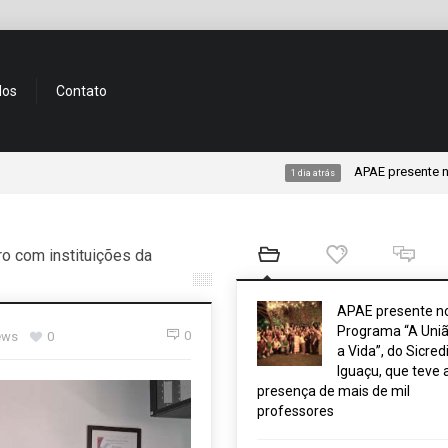
dos
Contato
APAE presente no Progra
1 dia atrás
o com instituições da
APAE presente n
Programa “A Uniã
0
ews
0
a Vida”, do Sicred
Iguaçu, que teve 
presença de mais de mil
professores