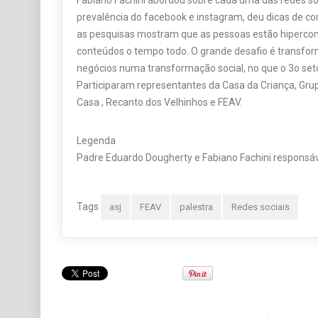
Fabiano Fachini abordou sobre cada uma das redes so
prevalência do facebook e instagram, deu dicas de co
as pesquisas mostram que as pessoas estão hiperco
conteúdos o tempo todo. O grande desafio é transfo
negócios numa transformação social, no que o 3o seto
Participaram representantes da Casa da Criança, Gr
Casa , Recanto dos Velhinhos e FEAV.
Legenda
Padre Eduardo Dougherty e Fabiano Fachini responsáv
Tags
asj
FEAV
palestra
Redes sociais