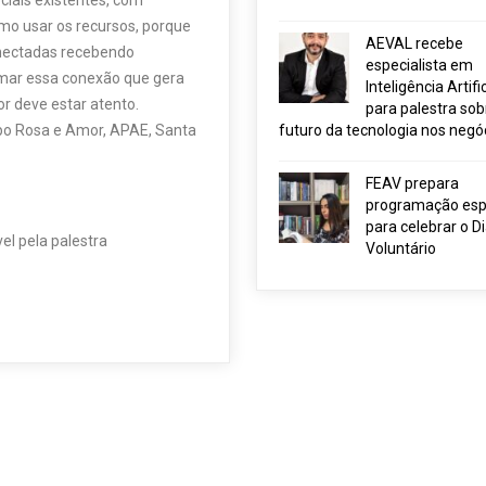
ciais existentes, com
mo usar os recursos, porque
AEVAL recebe
nectadas recebendo
especialista em
rmar essa conexão que gera
Inteligência Artific
r deve estar atento.
para palestra sob
futuro da tecnologia nos negó
upo Rosa e Amor, APAE, Santa
FEAV prepara
programação esp
para celebrar o D
el pela palestra
Voluntário