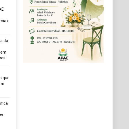
AE
mia e
ça do
uem
hos
s que
ar
fica
os