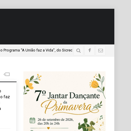
ma “A União faz a Vida”, do Sicredi Iguaçu, que teve a presença de mais de m
o
o faz
i
a