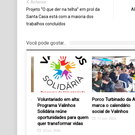
Anterior
Projeto “O que der na telha” em prol da
A
Santa Casa está com a maioria dos
trabalhos concluídos
Você pode gostar...
 leite começa
Voluntariado em alta:
Porco Turbinado da AP
a o Recanto
Programa Valinhos
marca o calendário
nhos
Solidária reúne
social de Valinhos
oportunidades para quem
22
17 jun, 2025
quer transformar vidas
22 jul, 2026