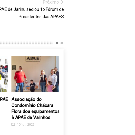
Próximo
PAE de Jarinu sediou 1o Fórum de
Presidentes das APAES
AE
Associação do
ACES abre inscrições
AEVAL re
Condomínio Chácara
para Oficina de Arte
para aval
Flora doa equipamentos
Terapia para mulheres
atividade
à APAE de Valinhos
para elei
16 fev, 2024
diretoria
10 jul, 2025
17 nov, 