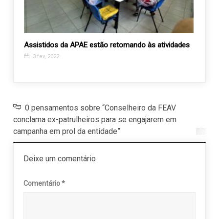
 a
Assistidos da APAE estão retomando às atividades
APAE 
de pr
3 fev, 2022
26 n
0 pensamentos sobre “Conselheiro da FEAV
conclama ex-patrulheiros para se engajarem em
campanha em prol da entidade”
Deixe um comentário
Comentário
*