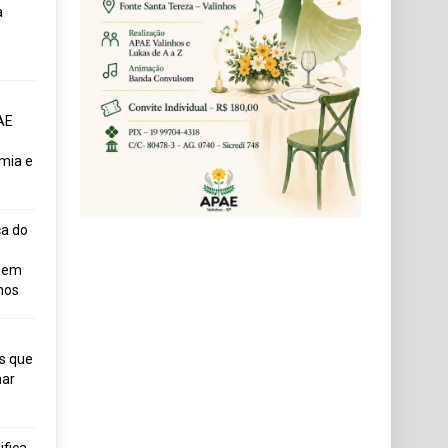
a
AE
mia e
ça do
uem
hos
s que
ar