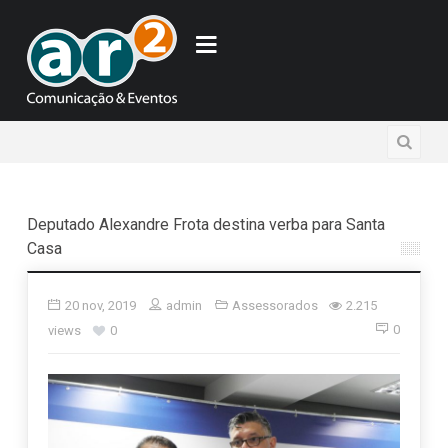
Deputado Alexandre Frota destina verba para Santa
Casa
20 nov, 2019
admin
Assessorados
2.215
0
views
0