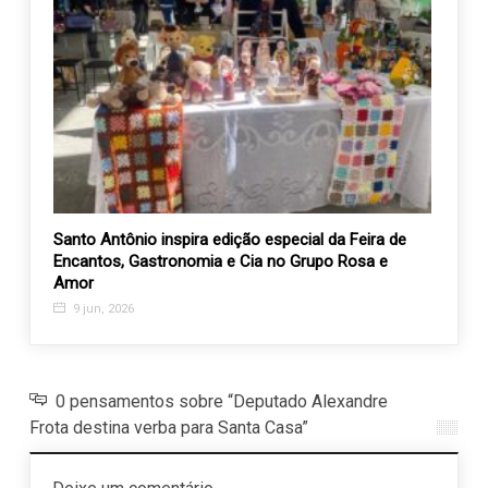
 do
Santo Antônio inspira edição especial da Feira de
Empre
o
Encantos, Gastronomia e Cia no Grupo Rosa e
desap
Amor
Beltra
9 jun, 2026
18 m
0 pensamentos sobre “Deputado Alexandre
Frota destina verba para Santa Casa”