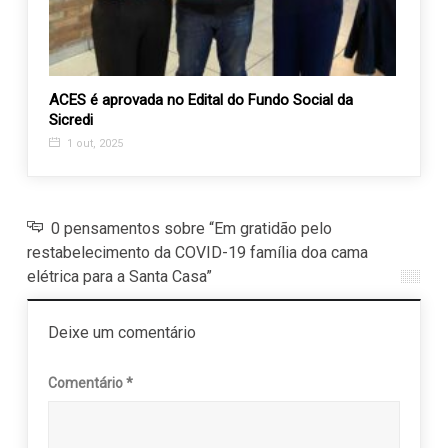
 do
ACES é aprovada no Edital do Fundo Social da
Assem
Sicredi
2022 
1 out, 2025
28 m
0 pensamentos sobre “Em gratidão pelo
restabelecimento da COVID-19 família doa cama
elétrica para a Santa Casa”
Deixe um comentário
Comentário
*