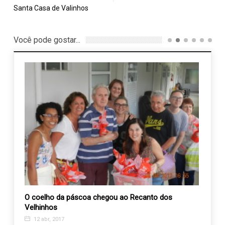
Santa Casa de Valinhos
Você pode gostar...
O coelho da páscoa chegou ao Recanto dos
Abert
Velhinhos
1 se
12 abr, 2017