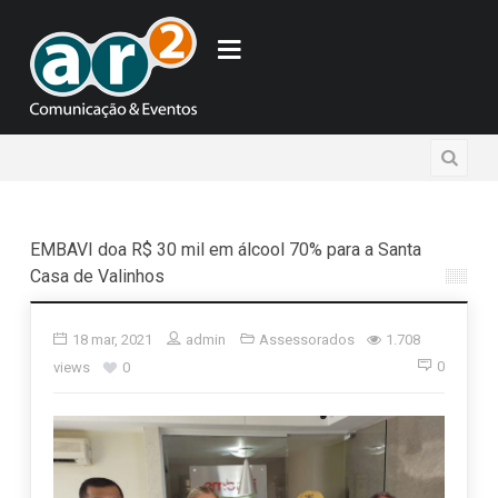
EMBAVI doa R$ 30 mil em álcool 70% para a Santa
Casa de Valinhos
18 mar, 2021
admin
Assessorados
1.708
0
views
0