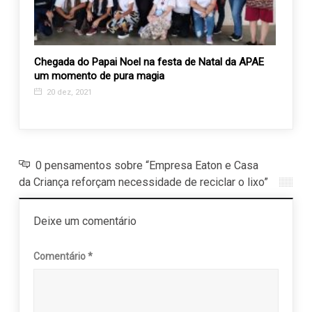
Chegada do Papai Noel na festa de Natal da APAE
Mais 
um momento de pura magia
vidas
20 dez, 2021
8 ab
0 pensamentos sobre “Empresa Eaton e Casa
da Criança reforçam necessidade de reciclar o lixo”
Deixe um comentário
Comentário
*