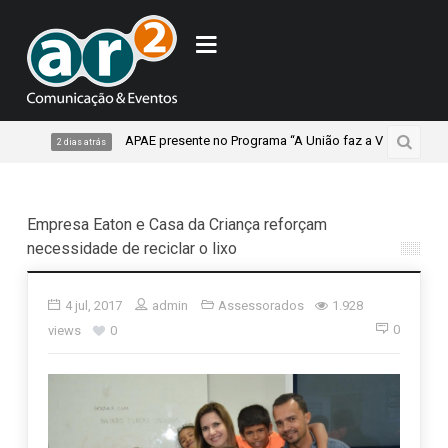
APAE presente no Programa “A União faz a Vida”, do Sicredi I
2 dias atrás
Empresa Eaton e Casa da Criança reforçam
necessidade de reciclar o lixo
4 jul, 2017
admin
Assessorados
1.928
0
views
0