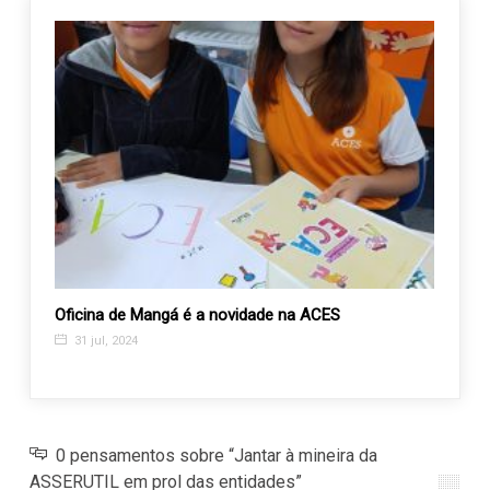
 para
Oficina de Mangá é a novidade na ACES
Arrai
centr
31 jul, 2024
23 j
0 pensamentos sobre “Jantar à mineira da
ASSERUTIL em prol das entidades”