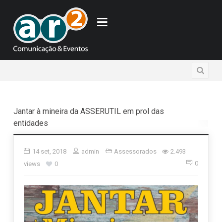
Jantar à mineira da ASSERUTIL em prol das
entidades
14 set, 2018
admin
Assessorados
2.493
0
views
0