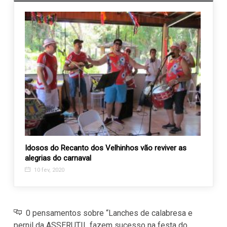
Idosos do Recanto dos Velhinhos vão reviver as
Shopp
alegrias do carnaval
Entid
10 fev, 2020
27 m
0 pensamentos sobre “Lanches de calabresa e
pernil da ASSERUTIL fazem sucesso na festa do