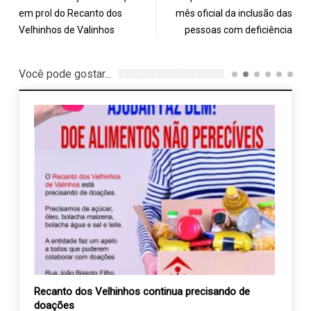
em prol do Recanto dos
mês oficial da inclusão das
Velhinhos de Valinhos
pessoas com deficiência
Você pode gostar...
ros
Recanto dos Velhinhos continua precisando de
ACES 
 e
doações
busca