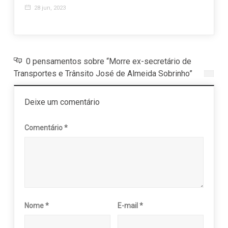
28 jun, 2023
15 j
0 pensamentos sobre “Morre ex-secretário de
Transportes e Trânsito José de Almeida Sobrinho”
Deixe um comentário
Comentário
*
Nome
*
E-mail
*