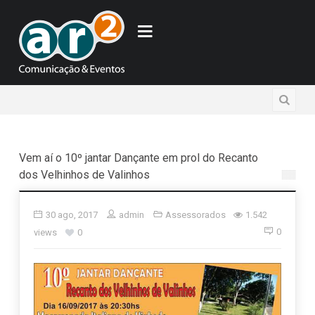
Vem aí o 10º jantar Dançante em prol do Recanto
dos Velhinhos de Valinhos
30 ago, 2017
admin
Assessorados
1.542
0
views
0