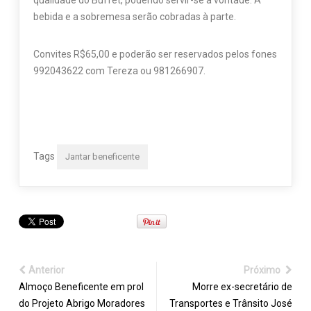
qualidade do Buffet, podendo servir-se à vontade. A
bebida e a sobremesa serão cobradas à parte.
Convites R$65,00 e poderão ser reservados pelos fones
992043622 com Tereza ou 981266907.
Tags
Jantar beneficente
Anterior
Próximo
Almoço Beneficente em prol
Morre ex-secretário de
do Projeto Abrigo Moradores
Transportes e Trânsito José