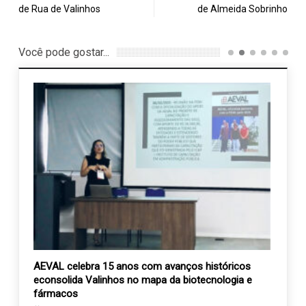
de Rua de Valinhos
de Almeida Sobrinho
Você pode gostar...
anta
AEVAL celebra 15 anos com avanços históricos
AAPV 
econsolida Valinhos no mapa da biotecnologia e
mudan
fármacos
13 m