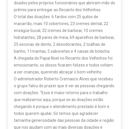
doados pelos próprios funcionários que abriram mão do
prêmio para entregar ao Recanto dos Velhinhos.
O total das doações: 6 fardos com 25 quilos de
macarrão, mais 10 cobertores, 23 cremes dental, 22
enxágüe bucal, 32 cremes de barbear, 10 cremes
hidratantes, 28 pares de meia, 69 aparelhos de barbear,
25 escovas de dente, 2 desodorantes, 2 toalhas de
banho, 11mantas, 5 sabonetes e 4 caixas de bolacha.
A chegada do Papai Noel no Recanto dos Velhinhos foi
emocionante, os idosos ficaram felizes e todos voltam
a ser crianças, querendo abraçar o bom velhinho.
O administrador Roberto Cremasco Alves que recebeu
o grupo falou do prazer que é ver as pessoas chegando
com doações. “Esse é maior retorno para o trabalho
que realizamos aqui, porque se as doações estão
chegando é porque o atendimento prestado é bom e
todos querem ajudar. Só temos que agradecer
tamanha generosidade das pessoas da cidade e região
que nos ajudam com as mais diversas doações e