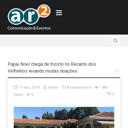
Papai Noel chega de triciclo no Recanto dos
Velhinhos levando muitas doações
17 dez, 2018
admin
Assessorados
1.887
0
views
0