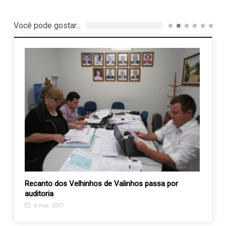
Você pode gostar...
ACES
Recanto dos Velhinhos de Valinhos passa por
APAE 
auditoria
encon
6 mar, 2017
2 ou