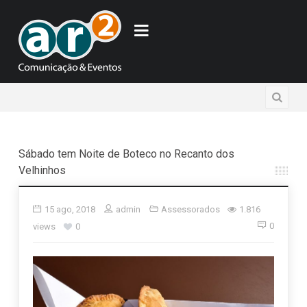
Sábado tem Noite de Boteco no Recanto dos
Velhinhos
15 ago, 2018
admin
Assessorados
1.816
0
views
0