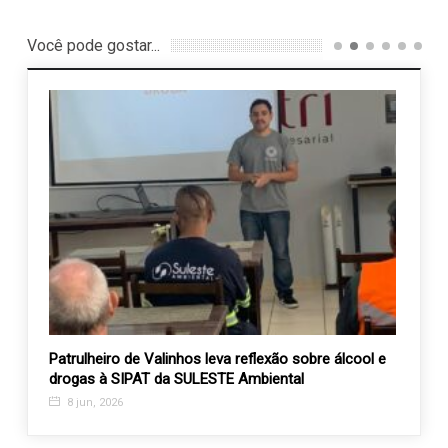
Você pode gostar...
ubro
Patrulheiro de Valinhos leva reflexão sobre álcool e
Teatr
drogas à SIPAT da SULESTE Ambiental
pelo 
8 jun, 2026
28 m