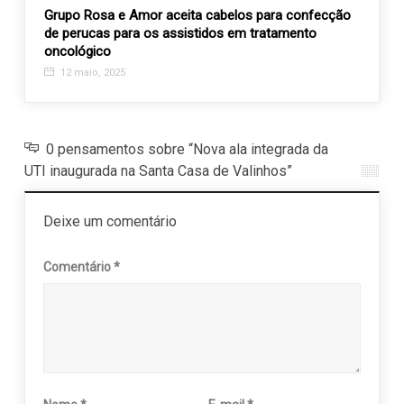
memora
Grupo Rosa e Amor aceita cabelos para confecção
Círcu
de perucas para os assistidos em tratamento
promo
oncológico
em pr
12 maio, 2025
23 o
0 pensamentos sobre “Nova ala integrada da
UTI inaugurada na Santa Casa de Valinhos”
Deixe um comentário
Comentário
*