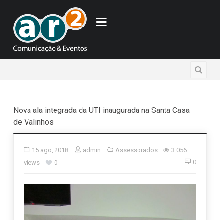
Nova ala integrada da UTI inaugurada na Santa Casa
de Valinhos
15 ago, 2018
admin
Assessorados
3.056
0
views
0