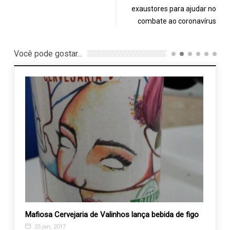
exaustores para ajudar no
combate ao coronavírus
Você pode gostar...
Mafiosa Cervejaria de Valinhos lança bebida de figo
Aluno
três 
25 jan, 2017