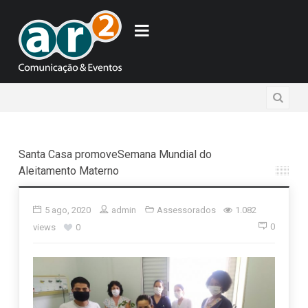
Santa Casa promoveSemana Mundial do
Aleitamento Materno
5 ago, 2020
admin
Assessorados
1.082
0
views
0