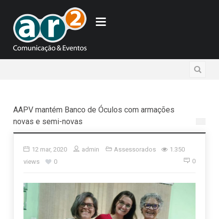
AAPV mantém Banco de Óculos com armações
novas e semi-novas
12 mar, 2020
admin
Assessorados
1.350
0
views
0