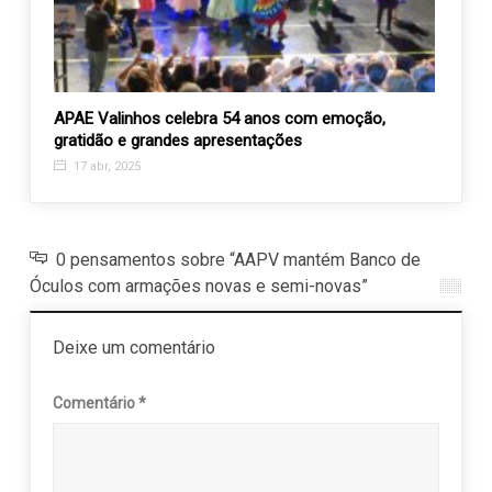
a
APAE Valinhos celebra 54 anos com emoção,
Pizza
gratidão e grandes apresentações
31 o
17 abr, 2025
0 pensamentos sobre “AAPV mantém Banco de
Óculos com armações novas e semi-novas”
Deixe um comentário
Comentário
*