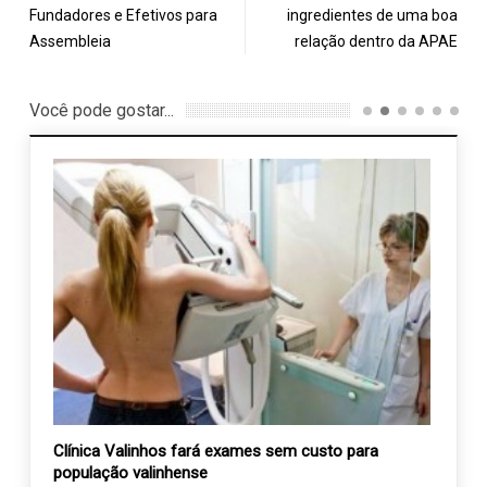
Fundadores e Efetivos para
ingredientes de uma boa
Assembleia
relação dentro da APAE
Você pode gostar...
a
Clínica Valinhos fará exames sem custo para
Vem S
população valinhense
22 j