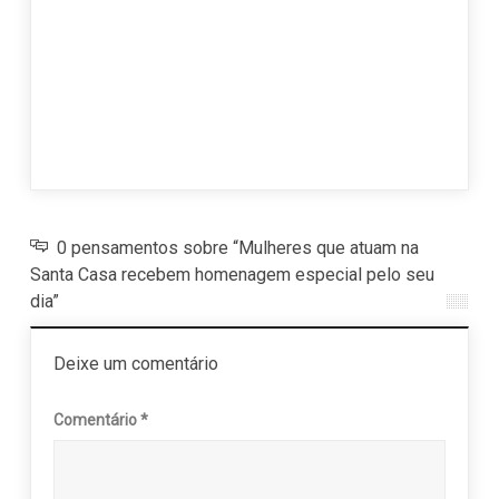
edo
Encon
to e
28 j
0 pensamentos sobre “Mulheres que atuam na
Santa Casa recebem homenagem especial pelo seu
dia”
Deixe um comentário
Comentário
*