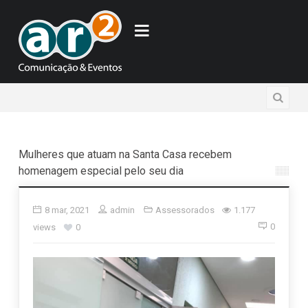
Mulheres que atuam na Santa Casa recebem
homenagem especial pelo seu dia
8 mar, 2021
admin
Assessorados
1.177
0
views
0